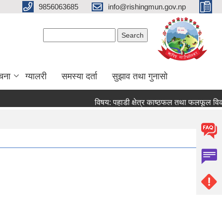
9856063685
info@rishingmun.gov.np
Search form
Search
ूचना
ग्यालरी
समस्या दर्ता
सुझाव तथा गुनासो
विषय: पहाडी क्षेत्र काष्ठफल तथा फलफूल विक