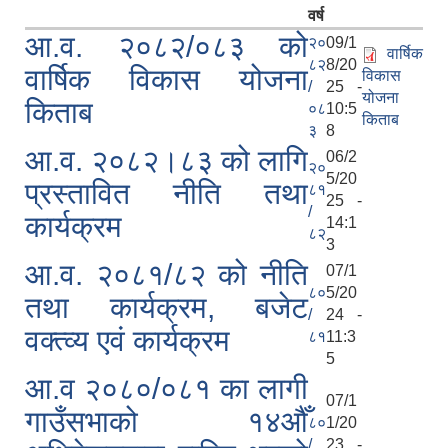
वर्ष
आ.व. २०८२/०८३ को
२०
09/1
वार्षिक
८२
8/20
वार्षिक विकास योजना
विकास
/
25 -
योजना
किताब
०८
10:5
किताब
३
8
आ.व. २०८२।८३ को लागि
06/2
२०
5/20
प्रस्तावित नीति तथा
८१
25 -
/
कार्यक्रम
14:1
८२
3
आ.व. २०८१/८२ को नीति
07/1
८०
5/20
तथा कार्यक्रम, बजेट
/
24 -
वक्त्व्य एवं कार्यक्रम
८१
11:3
5
आ.व २०८०/०८१ का लागी
07/1
गाउँसभाको १४औँ
८०
1/20
/
23 -