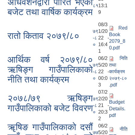
अधिवेशनद्वारा पारित भएको
८१
13:1
बजेट तथा वार्षिक कार्यक्रम
9
08/3
Red
७९
1/20
रातो किताव २०७९/८०
Book
-८
22 -
2079_8
०
16:4
0.pdf
1
आर्थिक वर्ष २०७९/८०
06/2
निति
७९
5/20
तथा
ऋषिङ्ग गाउँपालिकाको
-८
22 -
कार्यक्रम
नीति तथा कार्यक्रम
०
00:0
२०७९-८०
3
.pdf
07/2
२०७८/७९ ऋषिङ्ग
७९
2/20
Budget
-८
21 -
गाउँपालिकाको बजेट विवरण
Details.
०
20:3
pdf
2
ॠषिङ गाउँपालिकाको दसौं
06/2
नीति
७७
5/20