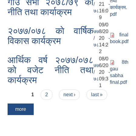
गाउँ सभा २०७८/७९ को
तथा
/
21 -
कार्यक्रम.
नीति तथा कार्याक्रम
७८
16:0
pdf
9
09/0
२०७७/०७८ काे वार्षिक
७७
8/20
final
/
20 -
विकास कार्यक्रम
book.pdf
७८
14:2
2
आर्थिक वर्ष २०७७/०७८
08/0
8th
७७
6/20
को वजेट नीति तथा
gau
/
20 -
sabha
कार्यक्रम
७८
09:3
final.pdf
1
Pages
1
2
next ›
last »
more