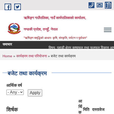
Skip to main content
ऋषिङ्ग गाउँपालिका, गाउँ कार्यपालिकाको कार्यालय,
गण्डकी प्रदेश, तनहुँ, नेपाल
"ऋषिङ्ग समृद्धिको आधारः कृषि, संस्कृति, पर्यटन र पूर्वाधार"
समाचार
विषय: पहाडी क्षेत्र काष्ठफल तथा फलफूल विकास आयोज
You are here
Home
»
कार्यक्रम तथा परियोजना
» बजेट तथा कार्यक्रम
बजेट तथा कार्यक्रम
आर्थिक वर्ष
आ
र्थि
शिर्षक
मिति
दस्तावेज
क