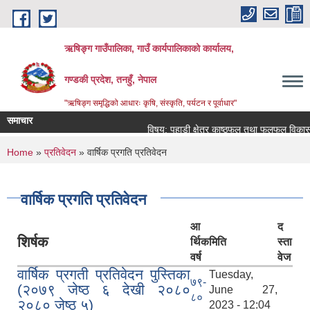
Skip to main content
ऋषिङ्ग गाउँपालिका, गाउँ कार्यपालिकाको कार्यालय,
गण्डकी प्रदेश, तनहुँ, नेपाल
"ऋषिङ्ग समृद्धिको आधारः कृषि, संस्कृति, पर्यटन र पूर्वाधार"
समाचार
विषय: पहाडी क्षेत्र काष्ठफल तथा फलफूल विकास 
You are here
Home
»
प्रतिवेदन
» वार्षिक प्रगति प्रतिवेदन
वार्षिक प्रगति प्रतिवेदन
आ
द
शिर्षक
र्थिक
मिति
स्ता
वर्ष
वेज
वार्षिक प्रगती प्रतिवेदन पुस्तिका
Tuesday,
७९-
(२०७९ जेष्ठ ६ देखी २०८०
June 27,
८०
२०८० जेष्ठ ५)
2023 - 12:04