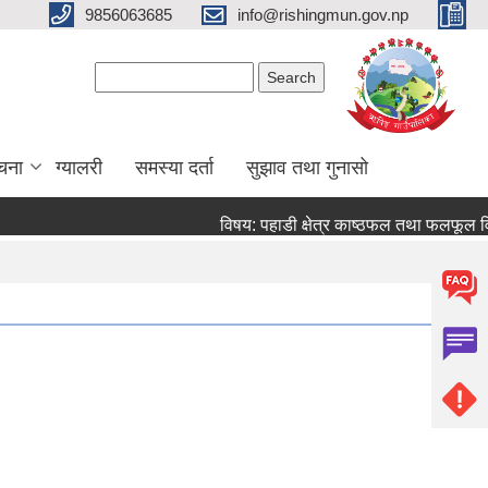
9856063685
info@rishingmun.gov.np
Search form
Search
ूचना
ग्यालरी
समस्या दर्ता
सुझाव तथा गुनासो
विषय: पहाडी क्षेत्र काष्ठफल तथा फलफूल व