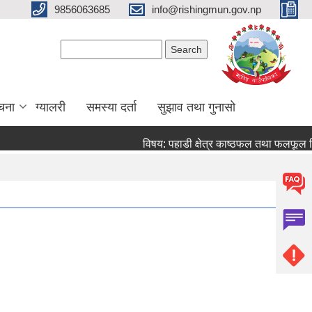
9856063685
info@rishingmun.gov.np
Search form
Search
ूचना
ग्यालरी
समस्या दर्ता
सुझाव तथा गुनासो
विषय: पहाडी क्षेत्र काष्ठफल तथा फलफूल व