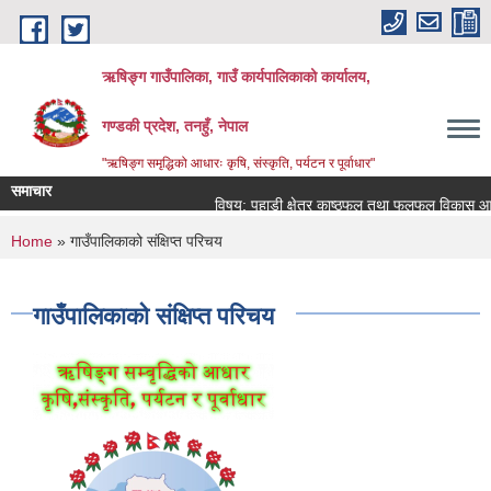
Skip to main content
ऋषिङ्ग गाउँपालिका, गाउँ कार्यपालिकाको कार्यालय,
गण्डकी प्रदेश, तनहुँ, नेपाल
"ऋषिङ्ग समृद्धिको आधारः कृषि, संस्कृति, पर्यटन र पूर्वाधार"
समाचार
विषय: पहाडी क्षेत्र काष्ठफल तथा फलफूल विकास आयो
You are here
Home
» गाउँपालिकाको संक्षिप्त परिचय
गाउँपालिकाको संक्षिप्त परिचय