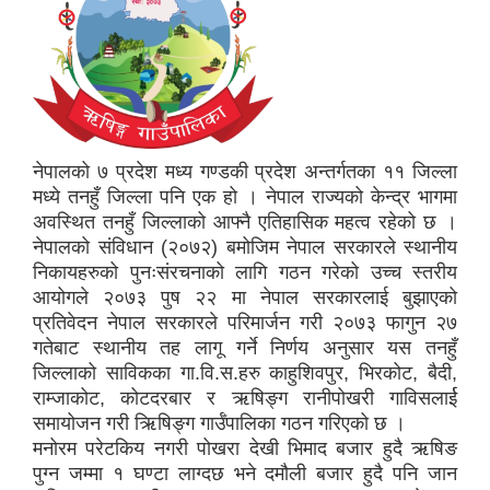
नेपालको ७ प्रदेश मध्य गण्डकी प्रदेश अन्तर्गतका ११ जिल्ला
मध्ये तनहुँ जिल्ला पनि एक हो । नेपाल राज्यको केन्द्र भागमा
अवस्थित तनहुँ जिल्लाको आफ्नै एतिहासिक महत्व रहेको छ ।
नेपालको संविधान (२०७२) बमोजिम नेपाल सरकारले स्थानीय
निकायहरुको पुनःसंरचनाको लागि गठन गरेको उच्च स्तरीय
आयोगले २०७३ पुष २२ मा नेपाल सरकारलाई बुझाएको
प्रतिवेदन नेपाल सरकारले परिमार्जन गरी २०७३ फागुन २७
गतेबाट स्थानीय तह लागू गर्ने निर्णय अनुसार यस तनहुँ
जिल्लाको साविकका गा.वि.स.हरु काहुशिवपुर, भिरकोट, बैदी,
राम्जाकोट, कोटदरबार र ऋषिङ्ग रानीपोखरी गाविसलार्ई
समायोजन गरी ऋिषिङ्ग गार्उँपालिका गठन गरिएको छ ।
मनोरम परेटकिय नगरी पोखरा देखी भिमाद बजार हुदै ऋषिङ
पुग्न जम्मा १ घण्टा लाग्दछ भने दमौली बजार हुदै पनि जान