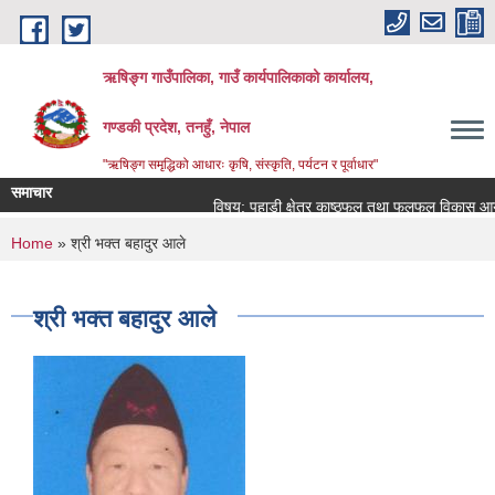
Skip to main content
ऋषिङ्ग गाउँपालिका, गाउँ कार्यपालिकाको कार्यालय,
गण्डकी प्रदेश, तनहुँ, नेपाल
"ऋषिङ्ग समृद्धिको आधारः कृषि, संस्कृति, पर्यटन र पूर्वाधार"
समाचार
विषय: पहाडी क्षेत्र काष्ठफल तथा फलफूल विकास आयो
You are here
Home
» श्री भक्त बहादुर आले
श्री भक्त बहादुर आले